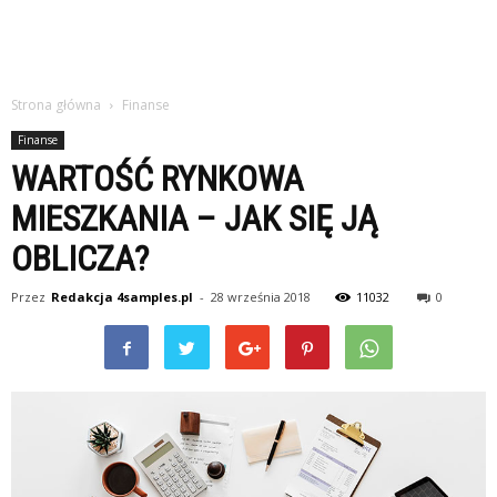
Strona główna
Finanse
Finanse
WARTOŚĆ RYNKOWA
MIESZKANIA – JAK SIĘ JĄ
OBLICZA?
Przez
Redakcja 4samples.pl
-
28 września 2018
11032
0