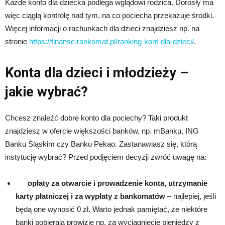
Każde konto dla dziecka podlega wglądowi rodzica. Dorosły ma
więc ciągłą kontrolę nad tym, na co pociecha przekazuje środki.
Więcej informacji o rachunkach dla dzieci znajdziesz np. na
stronie
https://finanse.rankomat.pl/ranking-kont-dla-dzieci/
.
Konta dla dzieci i młodzieży –
jakie wybrać?
Chcesz znaleźć dobre konto dla pociechy? Taki produkt
znajdziesz w ofercie większości banków, np. mBanku, ING
Banku Śląskim czy Banku Pekao. Zastanawiasz się, którą
instytucję wybrać? Przed podjęciem decyzji zwróć uwagę na:
opłaty za otwarcie i prowadzenie konta, utrzymanie
karty płatniczej i za wypłaty z bankomatów
– najlepiej, jeśli
będą one wynosić 0 zł. Warto jednak pamiętać, że niektóre
banki pobierają prowizję np. za wyciągnięcie pieniędzy z