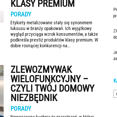
KLASY PREMIUM
Pr
PORADY
p
Etykiety metalizowane stały się synonimem
luksusu w branży opakowań. Ich wyjątkowy
Z
wygląd przyciąga wzrok konsumentów, a także
d
podkreśla prestiż produktów klasy premium. W
dobie rosnącej konkurencji na...
Ja
z
ZLEWOZMYWAK
WIELOFUNKCYJNY –
K
CZYLI TWÓJ DOMOWY
Ka
NIEZBĘDNIK
PORADY
Nowoczesna kuchnia to przestrzeń, w której