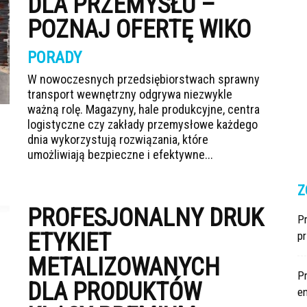
DLA PRZEMYSŁU –
POZNAJ OFERTĘ WIKO
PORADY
W nowoczesnych przedsiębiorstwach sprawny
transport wewnętrzny odgrywa niezwykle
ważną rolę. Magazyny, hale produkcyjne, centra
logistyczne czy zakłady przemysłowe każdego
dnia wykorzystują rozwiązania, które
umożliwiają bezpieczne i efektywne...
Z
PROFESJONALNY DRUK
Pr
ETYKIET
p
METALIZOWANYCH
P
DLA PRODUKTÓW
en