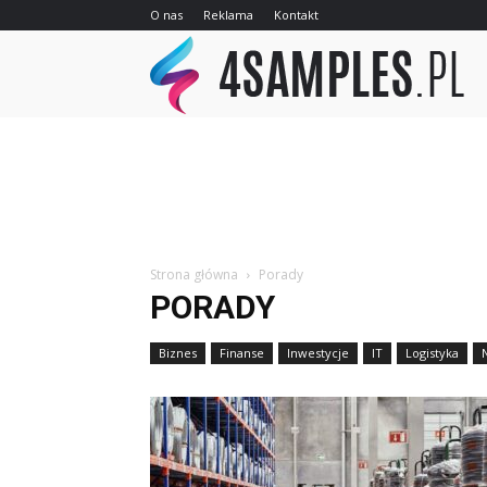
O nas
Reklama
Kontakt
4sa
Strona główna
Porady
PORADY
Biznes
Finanse
Inwestycje
IT
Logistyka