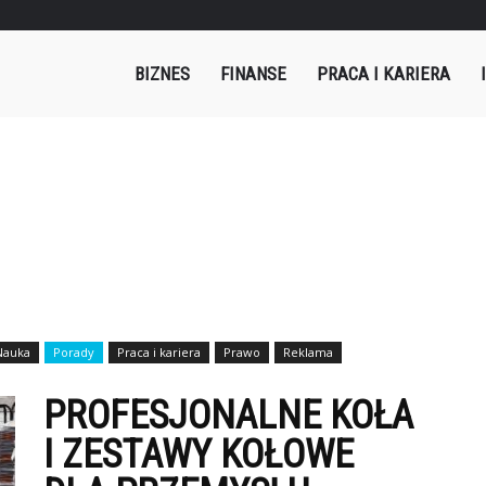
mples.pl
BIZNES
FINANSE
PRACA I KARIERA
Nauka
Porady
Praca i kariera
Prawo
Reklama
PROFESJONALNE KOŁA
I ZESTAWY KOŁOWE