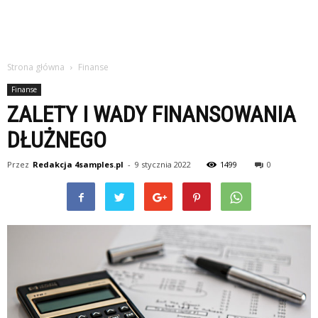
Strona główna
Finanse
Finanse
ZALETY I WADY FINANSOWANIA
DŁUŻNEGO
Przez
Redakcja 4samples.pl
-
9 stycznia 2022
1499
0