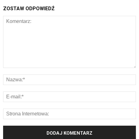
ZOSTAW ODPOWIEDŹ