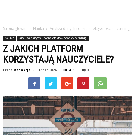
Strona główna
Nauka
Analiza danych i ocena efektywności e-learningu
Nauka
Analiza danych i ocena efektywności e-learningu
Z JAKICH PLATFORM
KORZYSTAJĄ NAUCZYCIELE?
Przez
Redakcja
-
5 lutego 2024
435
0