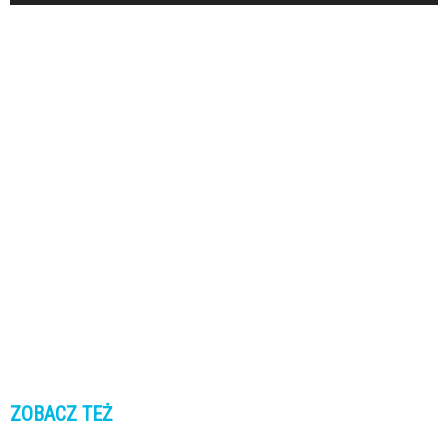
ZOBACZ TEŻ