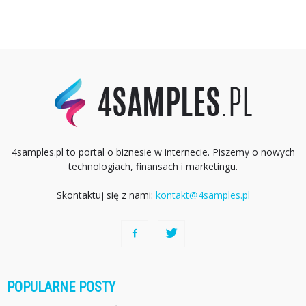
4samples.pl to portal o biznesie w internecie. Piszemy o nowych
technologiach, finansach i marketingu.
Skontaktuj się z nami:
kontakt@4samples.pl
POPULARNE POSTY