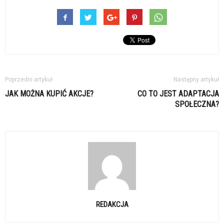
Poprzedni artykuł
Następny artykuł
JAK MOŻNA KUPIĆ AKCJE?
CO TO JEST ADAPTACJA
SPOŁECZNA?
REDAKCJA