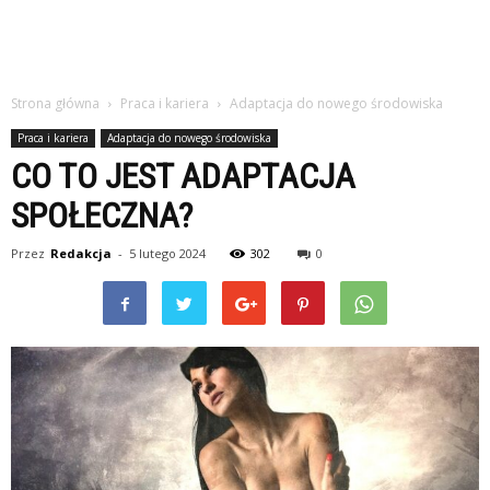
Strona główna
Praca i kariera
Adaptacja do nowego środowiska
Praca i kariera
Adaptacja do nowego środowiska
CO TO JEST ADAPTACJA
SPOŁECZNA?
Przez
Redakcja
-
5 lutego 2024
302
0