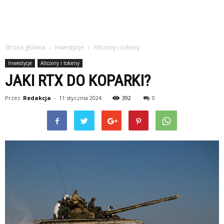
Strona główna
Inwestycje
Altcoiny i tokeny
Inwestycje
Altcoiny i tokeny
JAKI RTX DO KOPARKI?
Przez
Redakcja
-
11 stycznia 2024
392
0