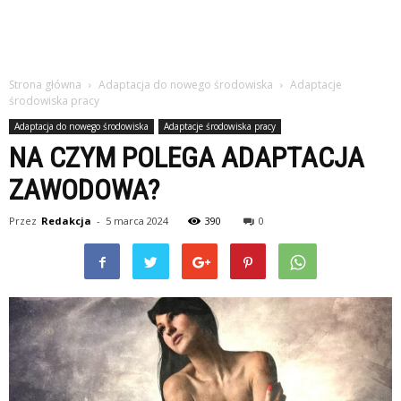
Strona główna
Adaptacja do nowego środowiska
Adaptacje
środowiska pracy
Adaptacja do nowego środowiska
Adaptacje środowiska pracy
NA CZYM POLEGA ADAPTACJA
ZAWODOWA?
Przez
Redakcja
-
5 marca 2024
390
0