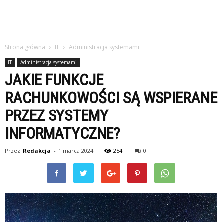
Strona główna
IT
Administracja systemami
IT
Administracja systemami
JAKIE FUNKCJE
RACHUNKOWOŚCI SĄ WSPIERANE
PRZEZ SYSTEMY
INFORMATYCZNE?
Przez
Redakcja
-
1 marca 2024
254
0