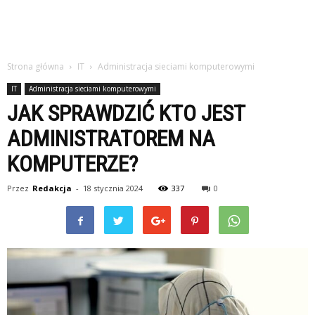
Strona główna
IT
Administracja sieciami komputerowymi
IT
Administracja sieciami komputerowymi
JAK SPRAWDZIĆ KTO JEST
ADMINISTRATOREM NA
KOMPUTERZE?
Przez
Redakcja
-
18 stycznia 2024
337
0