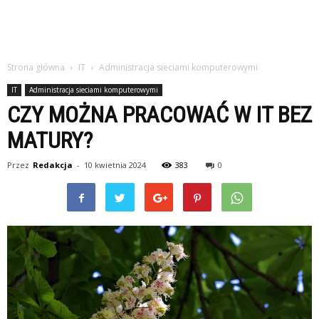
Strona główna
IT
Administracja sieciami komputerowymi
IT
Administracja sieciami komputerowymi
CZY MOŻNA PRACOWAĆ W IT BEZ
MATURY?
Przez
Redakcja
-
10 kwietnia 2024
383
0