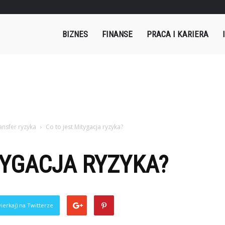
mples.pl
BIZNES
FINANSE
PRACA I KARIERA
ansfer ryzyka
Co to jest Mitygacja ryzyka?
TYGACJA RYZYKA?
ierkaj) na Twitterze