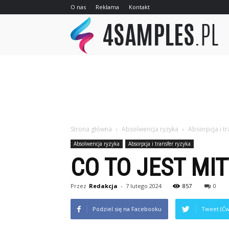
O nas
Reklama
Kontakt
4sa
Strona główna
Absolwencja ryzyka
Absorpcja i tr
Absolwencja ryzyka
Absorpcja i transfer ryzyka
CO TO JEST MI
Przez
Redakcja
-
7 lutego 2024
857
0
Podziel się na Facebooku
Tweet (Ćw