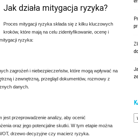
en
Jak działa mitygacja ryzyka?
Pr
Proces mitygacji ryzyka składa się z kilku kluczowych
p
kroków, które mają na celu zidentyfikowanie, ocenę i
itygacji ryzyka:
Z
d
Ja
lnych zagrożeń i niebezpieczeństw, które mogą wpływać na
z
ętrzną i zewnętrzną, przegląd dokumentów, rozmowy z
cznych danych.
K
Ka
 jest przeprowadzenie analizy, aby ocenić
enia oraz jego potencjalne skutki. W tym etapie można
SWOT, drzewo decyzyjne czy macierz ryzyka.