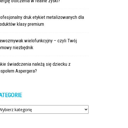
ergię otoczenia w realne zyski?
ofesjonalny druk etykiet metalizowanych dla
roduktów klasy premium
lewozmywak wielofunkcyjny – czyli Twój
omowy niezbędnik
kie świadczenia należą się dziecku z
espołem Aspergera?
ATEGORIE
tegorie