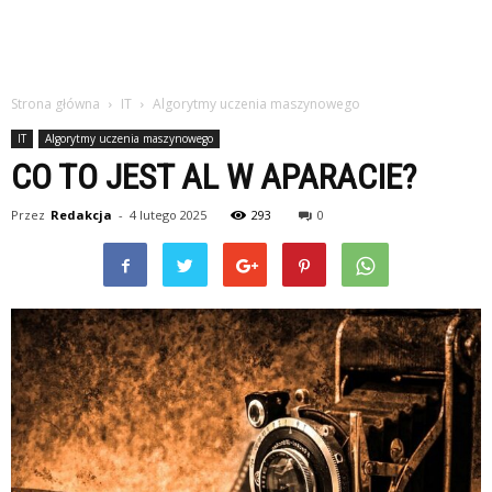
Strona główna
IT
Algorytmy uczenia maszynowego
IT
Algorytmy uczenia maszynowego
CO TO JEST AL W APARACIE?
Przez
Redakcja
-
4 lutego 2025
293
0