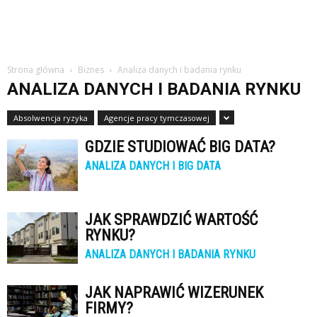
Strona główna
Biznes
Analiza danych i badania rynku
ANALIZA DANYCH I BADANIA RYNKU
Absolwencja ryzyka
Agencje pracy tymczasowej
GDZIE STUDIOWAĆ BIG DATA?
ANALIZA DANYCH I BIG DATA
JAK SPRAWDZIĆ WARTOŚĆ
RYNKU?
ANALIZA DANYCH I BADANIA RYNKU
JAK NAPRAWIĆ WIZERUNEK
FIRMY?