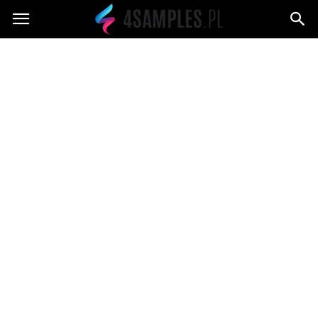
4samples.pl