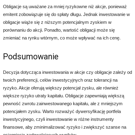
Obligacje są uważane za mniej ryzykowne niż akcje, ponieważ
emitent zobowiązuje się do spłaty długu. Jednak inwestowanie w
obligacje wiąże się z niższym potencjalnym zyskiem w
porównaniu do akcji. Ponadto, wartość obligacji może się
zmieniać na rynku wtórnym, co może wpływać na ich cenę.
Podsumowanie
Decyzja dotycząca inwestowania w akcje czy obligacje zależy od
twoich preferencji, celów inwestycyjnych oraz tolerancji na
ryzyko. Akcje oferują większy potencjał zysku, ale również
większe ryzyko utraty kapitału. Obligacje zapewniają większą
pewność zwrotu zainwestowanego kapitału, ale z mniejszym
potencjałem zysku. Warto rozważyć dywersyfikację portfela
inwestycyjnego, czyli inwestowanie w różne instrumenty
finansowe, aby zminimalizować ryzyko i zwiększyć szanse na
osiągnięcie zadowalających wyników.