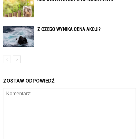
Z CZEGO WYNIKA CENA AKCJI?
ZOSTAW ODPOWIEDŹ