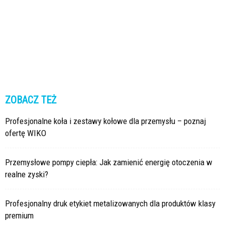
ZOBACZ TEŻ
Profesjonalne koła i zestawy kołowe dla przemysłu – poznaj
ofertę WIKO
Przemysłowe pompy ciepła: Jak zamienić energię otoczenia w
realne zyski?
Profesjonalny druk etykiet metalizowanych dla produktów klasy
premium