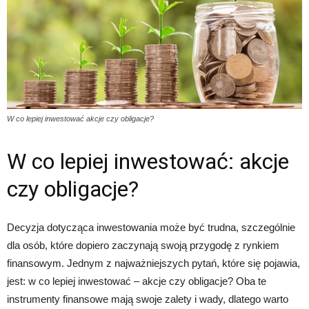
W co lepiej inwestować akcje czy obligacje?
W co lepiej inwestować: akcje
czy obligacje?
Decyzja dotycząca inwestowania może być trudna, szczególnie
dla osób, które dopiero zaczynają swoją przygodę z rynkiem
finansowym. Jednym z najważniejszych pytań, które się pojawia,
jest: w co lepiej inwestować – akcje czy obligacje? Oba te
instrumenty finansowe mają swoje zalety i wady, dlatego warto