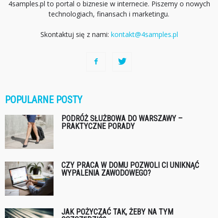
4samples.pl to portal o biznesie w internecie. Piszemy o nowych
technologiach, finansach i marketingu.
Skontaktuj się z nami:
kontakt@4samples.pl
POPULARNE POSTY
PODRÓŻ SŁUŻBOWA DO WARSZAWY –
PRAKTYCZNE PORADY
CZY PRACA W DOMU POZWOLI CI UNIKNĄĆ
WYPALENIA ZAWODOWEGO?
JAK POŻYCZAĆ TAK, ŻEBY NA TYM