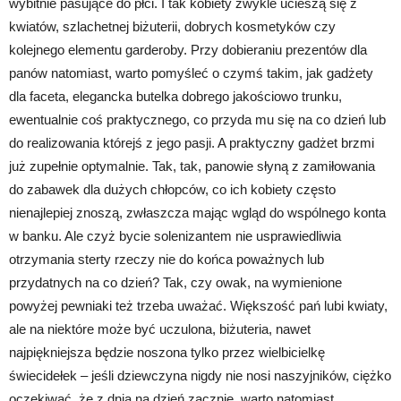
wybitnie pasujące do płci. I tak kobiety zwykle ucieszą się z
kwiatów, szlachetnej biżuterii, dobrych kosmetyków czy
kolejnego elementu garderoby. Przy dobieraniu prezentów dla
panów natomiast, warto pomyśleć o czymś takim, jak gadżety
dla faceta, elegancka butelka dobrego jakościowo trunku,
ewentualnie coś praktycznego, co przyda mu się na co dzień lub
do realizowania którejś z jego pasji. A praktyczny gadżet brzmi
już zupełnie optymalnie. Tak, tak, panowie słyną z zamiłowania
do zabawek dla dużych chłopców, co ich kobiety często
nienajlepiej znoszą, zwłaszcza mając wgląd do wspólnego konta
w banku. Ale czyż bycie solenizantem nie usprawiedliwia
otrzymania sterty rzeczy nie do końca poważnych lub
przydatnych na co dzień? Tak, czy owak, na wymienione
powyżej pewniaki też trzeba uważać. Większość pań lubi kwiaty,
ale na niektóre może być uczulona, biżuteria, nawet
najpiękniejsza będzie noszona tylko przez wielbicielkę
świecidełek – jeśli dziewczyna nigdy nie nosi naszyjników, ciężko
oczekiwać, że z dnia na dzień zacznie, warto natomiast