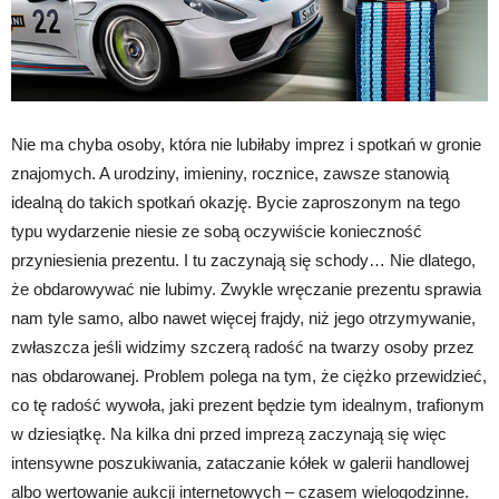
Nie ma chyba osoby, która nie lubiłaby imprez i spotkań w gronie
znajomych. A urodziny, imieniny, rocznice, zawsze stanowią
idealną do takich spotkań okazję. Bycie zaproszonym na tego
typu wydarzenie niesie ze sobą oczywiście konieczność
przyniesienia prezentu. I tu zaczynają się schody… Nie dlatego,
że obdarowywać nie lubimy. Zwykle wręczanie prezentu sprawia
nam tyle samo, albo nawet więcej frajdy, niż jego otrzymywanie,
zwłaszcza jeśli widzimy szczerą radość na twarzy osoby przez
nas obdarowanej. Problem polega na tym, że ciężko przewidzieć,
co tę radość wywoła, jaki prezent będzie tym idealnym, trafionym
w dziesiątkę. Na kilka dni przed imprezą zaczynają się więc
intensywne poszukiwania, zataczanie kółek w galerii handlowej
albo wertowanie aukcji internetowych – czasem wielogodzinne.