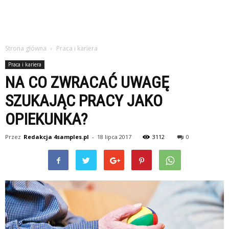
Strona główna
Praca i kariera
Praca i kariera
NA CO ZWRACAĆ UWAGĘ
SZUKAJĄC PRACY JAKO
OPIEKUNKA?
Przez
Redakcja 4samples.pl
-
18 lipca 2017
3112
0