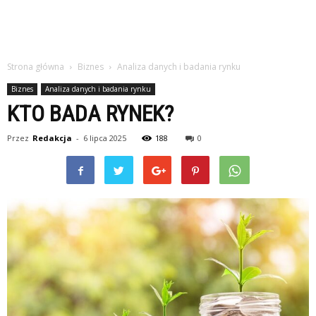
Strona główna
Biznes
Analiza danych i badania rynku
Biznes
Analiza danych i badania rynku
KTO BADA RYNEK?
Przez
Redakcja
-
6 lipca 2025
188
0