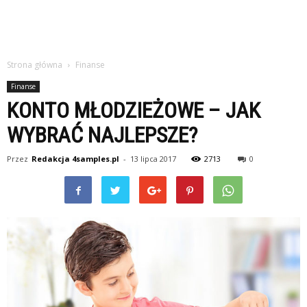
Strona główna
Finanse
Finanse
KONTO MŁODZIEŻOWE – JAK
WYBRAĆ NAJLEPSZE?
Przez
Redakcja 4samples.pl
-
13 lipca 2017
2713
0