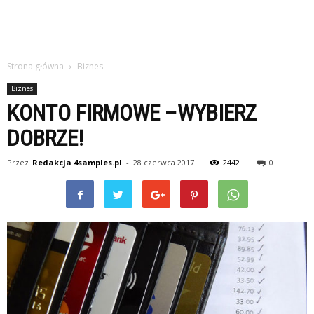
Strona główna
Biznes
Biznes
KONTO FIRMOWE –WYBIERZ
DOBRZE!
Przez
Redakcja 4samples.pl
-
28 czerwca 2017
2442
0