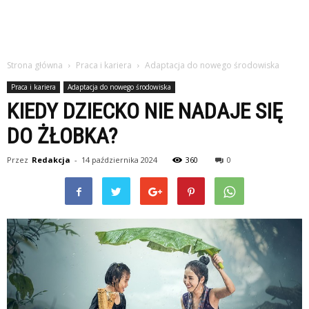
Strona główna
Praca i kariera
Adaptacja do nowego środowiska
Praca i kariera
Adaptacja do nowego środowiska
KIEDY DZIECKO NIE NADAJE SIĘ
DO ŻŁOBKA?
Przez
Redakcja
-
14 października 2024
360
0