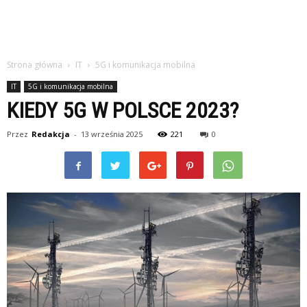
Strona główna
IT
5G i komunikacja mobilna
IT
5G i komunikacja mobilna
KIEDY 5G W POLSCE 2023?
Przez
Redakcja
-
13 września 2025
221
0