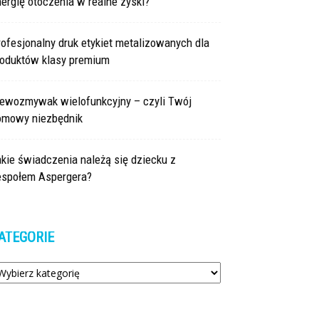
ergię otoczenia w realne zyski?
ofesjonalny druk etykiet metalizowanych dla
roduktów klasy premium
lewozmywak wielofunkcyjny – czyli Twój
omowy niezbędnik
kie świadczenia należą się dziecku z
espołem Aspergera?
ATEGORIE
tegorie