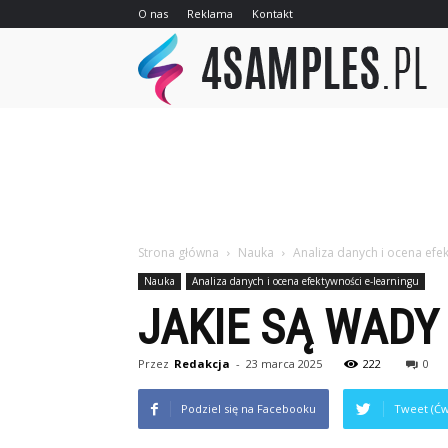
O nas
Reklama
Kontakt
4sa
Strona główna
Nauka
Analiza danych i ocena efe
Nauka
Analiza danych i ocena efektywności e-learningu
JAKIE SĄ WADY
Przez
Redakcja
-
23 marca 2025
222
0
Podziel się na Facebooku
Tweet (Ćw