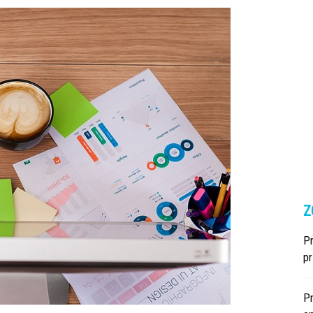
Z
Pr
p
P