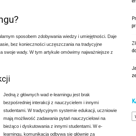
en
ingu?
Pr
p
pularnym sposobem zdobywania wiedzy i umiejętności. Daje
Z
sie, bez konieczności uczęszczania na tradycyjne
d
 ma swoje wady. W tym artykule omówimy najważniejsze z
Ja
z
cji
Jedną z głównych wad e-learningu jest brak
K
bezpośredniej interakcji z nauczycielem i innymi
studentami. W tradycyjnym systemie edukacji, uczniowie
Ka
mają możliwość zadawania pytań nauczycielowi na
bieżąco i dyskutowania z innymi studentami. W e-
learningu, komunikacja odbywa się głównie za