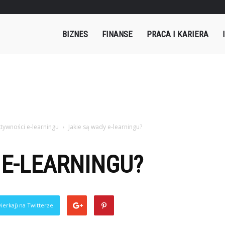
mples.pl
BIZNES
FINANSE
PRACA I KARIERA
ktywności e-learningu
Jakie są wady e-learningu?
 E-LEARNINGU?
ierkaj) na Twitterze