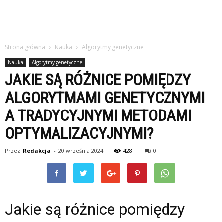
Strona główna
Nauka
Algorytmy genetyczne
Nauka
Algorytmy genetyczne
JAKIE SĄ RÓŻNICE POMIĘDZY
ALGORYTMAMI GENETYCZNYMI
A TRADYCYJNYMI METODAMI
OPTYMALIZACYJNYMI?
Przez
Redakcja
-
20 września 2024
428
0
Jakie są różnice pomiędzy