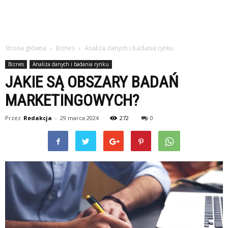
Strona główna
Biznes
Analiza danych i badania rynku
Biznes
Analiza danych i badania rynku
JAKIE SĄ OBSZARY BADAŃ
MARKETINGOWYCH?
Przez
Redakcja
-
29 marca 2024
272
0