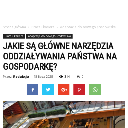
Strona główna
Praca i kariera
Adaptacja do nowego środowiska
Praca i kariera
Adaptacja do nowego środowiska
JAKIE SĄ GŁÓWNE NARZĘDZIA
ODDZIAŁYWANIA PAŃSTWA NA
GOSPODARKĘ?
Przez
Redakcja
-
18 lipca 2025
314
0