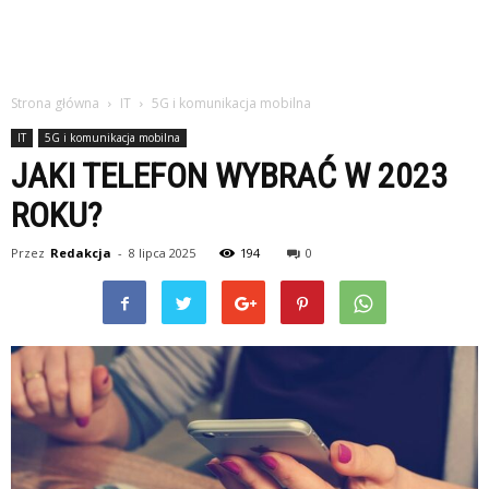
Strona główna
IT
5G i komunikacja mobilna
IT
5G i komunikacja mobilna
JAKI TELEFON WYBRAĆ W 2023
ROKU?
Przez
Redakcja
-
8 lipca 2025
194
0