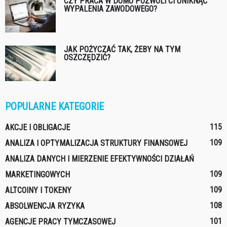
CZY PRACA W DOMU POZWOLI CI UNIKNĄĆ
WYPALENIA ZAWODOWEGO?
JAK POŻYCZAĆ TAK, ŻEBY NA TYM
OSZCZĘDZIĆ?
POPULARNE KATEGORIE
115
AKCJE I OBLIGACJE
109
ANALIZA I OPTYMALIZACJA STRUKTURY FINANSOWEJ
ANALIZA DANYCH I MIERZENIE EFEKTYWNOŚCI DZIAŁAŃ
109
MARKETINGOWYCH
109
ALTCOINY I TOKENY
108
ABSOLWENCJA RYZYKA
101
AGENCJE PRACY TYMCZASOWEJ