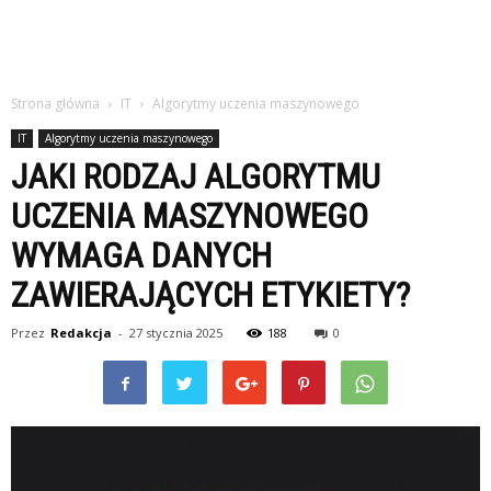
Strona główna
IT
Algorytmy uczenia maszynowego
IT
Algorytmy uczenia maszynowego
JAKI RODZAJ ALGORYTMU
UCZENIA MASZYNOWEGO
WYMAGA DANYCH
ZAWIERAJĄCYCH ETYKIETY?
Przez
Redakcja
-
27 stycznia 2025
188
0