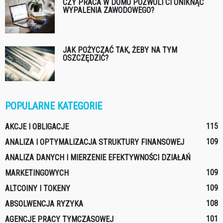
CZY PRACA W DOMU POZWOLI CI UNIKNĄĆ
WYPALENIA ZAWODOWEGO?
JAK POŻYCZAĆ TAK, ŻEBY NA TYM
OSZCZĘDZIĆ?
POPULARNE KATEGORIE
115
AKCJE I OBLIGACJE
109
ANALIZA I OPTYMALIZACJA STRUKTURY FINANSOWEJ
ANALIZA DANYCH I MIERZENIE EFEKTYWNOŚCI DZIAŁAŃ
109
MARKETINGOWYCH
109
ALTCOINY I TOKENY
108
ABSOLWENCJA RYZYKA
101
AGENCJE PRACY TYMCZASOWEJ