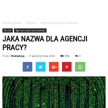
Strona główna
Biznes
Agencje pracy tymczasowej
Biznes
Agencje pracy tymczasowej
JAKA NAZWA DLA AGENCJI
PRACY?
Przez
Redakcja
-
11 października 2024
316
0