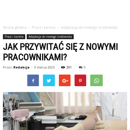
Strona główna
Praca i kariera
Adaptacja do nowego środowiska
Praca i kariera
Adaptacja do nowego środowiska
JAK PRZYWITAĆ SIĘ Z NOWYMI
PRACOWNIKAMI?
Przez
Redakcja
-
9 marca 2025
291
0