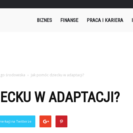
mples.pl
BIZNES
FINANSE
PRACA I KARIERA
ego środowiska
Jak pomóc dziecku w adaptacji?
ECKU W ADAPTACJI?
ierkaj) na Twitterze