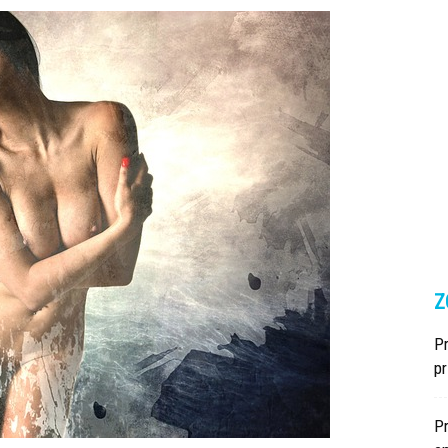
Z
Pr
p
P