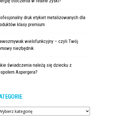
ergię otoczenia w realne zyski?
ofesjonalny druk etykiet metalizowanych dla
roduktów klasy premium
lewozmywak wielofunkcyjny – czyli Twój
omowy niezbędnik
kie świadczenia należą się dziecku z
espołem Aspergera?
ATEGORIE
tegorie