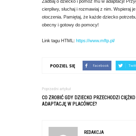
Zadbaj o dziecko i pomóż mu w adaptacji! Przy
cierpliwy, słuchaj i rozmawiaj z nim. Wspieraj
otoczenia. Pamiętaj, że każde dziecko potrzeb
obecny i gotowy do pomocy!
Link tagu HTML:
https://www.mftp.pl/
PODZIEL SIĘ
Facebook
Twit
Poprzedni artykuł
CO ZROBIĆ GDY DZIECKO PRZECHODZI CIĘŻKO
ADAPTACJĘ W PLACÓWCE?
REDAKCJA