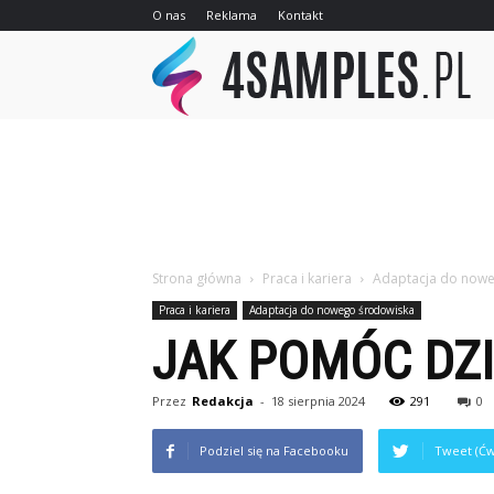
O nas
Reklama
Kontakt
4sa
Strona główna
Praca i kariera
Adaptacja do now
Praca i kariera
Adaptacja do nowego środowiska
JAK POMÓC DZI
Przez
Redakcja
-
18 sierpnia 2024
291
0
Podziel się na Facebooku
Tweet (Ćw