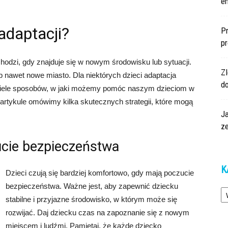
en
adaptacji?
Pr
p
hodzi, gdy znajduje się w nowym środowisku lub sytuacji.
Z
 nawet nowe miasto. Dla niektórych dzieci adaptacja
d
e wiele sposobów, w jaki możemy pomóc naszym dzieciom w
artykule omówimy kilka skutecznych strategii, które mogą
Ja
z
ucie bezpieczeństwa
K
Dzieci czują się bardziej komfortowo, gdy mają poczucie
Ka
bezpieczeństwa. Ważne jest, aby zapewnić dziecku
stabilne i przyjazne środowisko, w którym może się
rozwijać. Daj dziecku czas na zapoznanie się z nowym
miejscem i ludźmi. Pamiętaj, że każde dziecko