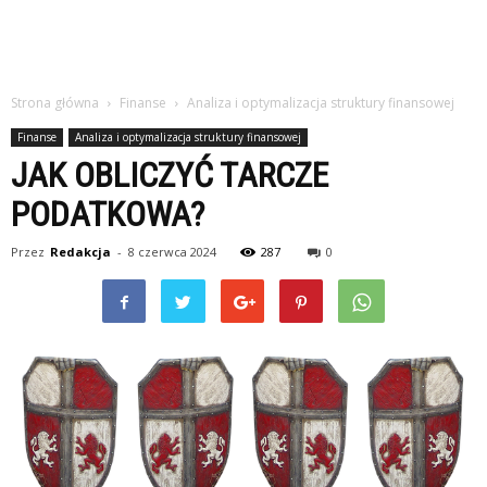
Strona główna
Finanse
Analiza i optymalizacja struktury finansowej
Finanse
Analiza i optymalizacja struktury finansowej
JAK OBLICZYĆ TARCZE
PODATKOWA?
Przez
Redakcja
-
8 czerwca 2024
287
0