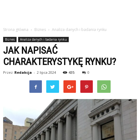
Strona główna
Biznes
Analiza danych i badania rynku
Biznes
Analiza danych i badania rynku
JAK NAPISAĆ
CHARAKTERYSTYKĘ RYNKU?
Przez
Redakcja
-
2 lipca 2024
435
0