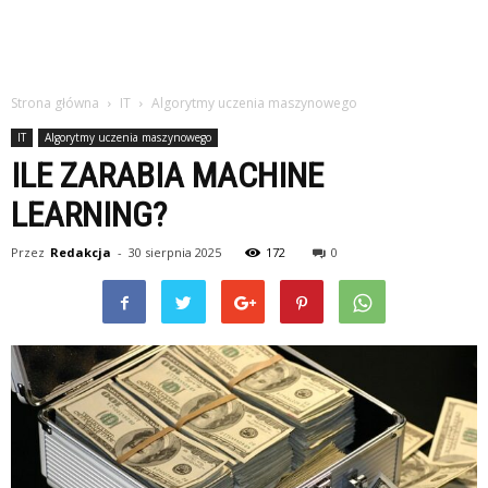
Strona główna
IT
Algorytmy uczenia maszynowego
IT
Algorytmy uczenia maszynowego
ILE ZARABIA MACHINE
LEARNING?
Przez
Redakcja
-
30 sierpnia 2025
172
0