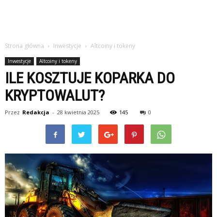
Strona główna
Inwestycje
Altcoiny i tokeny
Inwestycje
Altcoiny i tokeny
ILE KOSZTUJE KOPARKA DO
KRYPTOWALUT?
Przez
Redakcja
-
28 kwietnia 2025
145
0