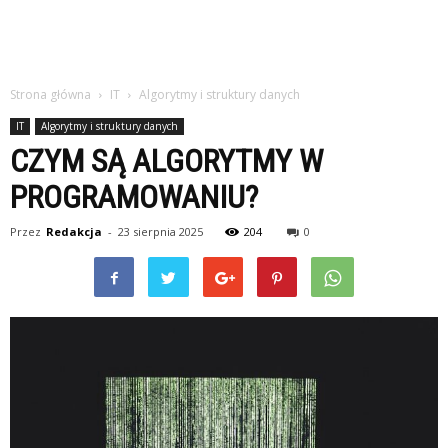
Strona główna
IT
Algorytmy i struktury danych
IT
Algorytmy i struktury danych
CZYM SĄ ALGORYTMY W
PROGRAMOWANIU?
Przez
Redakcja
-
23 sierpnia 2025
204
0