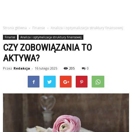
Strona główna
Finanse
Analiza i optymalizacja struktury finansowej
Finanse
Analiza i optymalizacja struktury finansowej
CZY ZOBOWIĄZANIA TO
AKTYWA?
Przez
Redakcja
-
16 lutego 2025
205
0