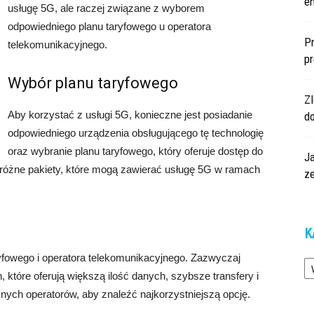
en
usługę 5G, ale raczej związane z wyborem
odpowiedniego planu taryfowego u operatora
Pr
telekomunikacyjnego.
p
Wybór planu taryfowego
Z
Aby korzystać z usługi 5G, konieczne jest posiadanie
d
odpowiedniego urządzenia obsługującego tę technologię
oraz wybranie planu taryfowego, który oferuje dostęp do
Ja
ą różne pakiety, które mogą zawierać usługę 5G w ramach
z
K
Ka
yfowego i operatora telekomunikacyjnego. Zazwyczaj
 które oferują większą ilość danych, szybsze transfery i
nych operatorów, aby znaleźć najkorzystniejszą opcję.