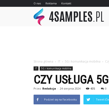
O nas
Reklama
Kontakt
4sa
Strona główna
IT
5G i komunikacja mobilna
Cz
IT
5G i komunikacja mobilna
CZY USŁUGA 5G
Przez
Redakcja
-
24 sierpnia 2024
435
0
Podziel się na Facebooku
Tweet (Ćw