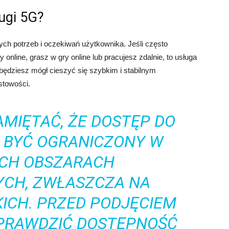
ugi 5G?
ych potrzeb i oczekiwań użytkownika. Jeśli często
 online, grasz w gry online lub pracujesz zdalnie, to usługa
 będziesz mógł cieszyć się szybkim i stabilnym
towości.
MIĘTAĆ, ŻE DOSTĘP DO
E BYĆ OGRANICZONY W
YCH OBSZARACH
YCH, ZWŁASZCZA NA
ICH. PRZED PODJĘCIEM
SPRAWDZIĆ DOSTĘPNOŚĆ