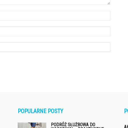
POPULARNE POSTY
P
PODRÓŻ SŁUŻBOWA DO
A