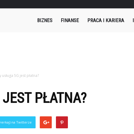
mples.pl
BIZNES
FINANSE
PRACA I KARIERA
y usługa 5G jest płatna?
 JEST PŁATNA?
ierkaj) na Twitterze