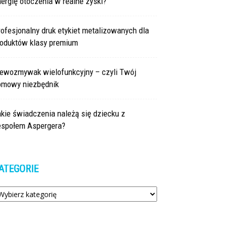
ergię otoczenia w realne zyski?
ofesjonalny druk etykiet metalizowanych dla
roduktów klasy premium
lewozmywak wielofunkcyjny – czyli Twój
omowy niezbędnik
kie świadczenia należą się dziecku z
espołem Aspergera?
ATEGORIE
tegorie