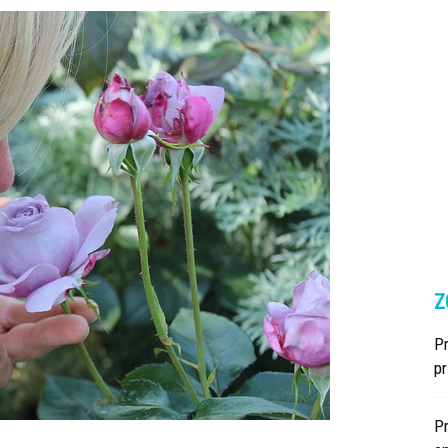
Z
Pr
p
P