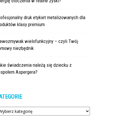
ergię otoczenia w realne zyski?
ofesjonalny druk etykiet metalizowanych dla
roduktów klasy premium
lewozmywak wielofunkcyjny – czyli Twój
omowy niezbędnik
kie świadczenia należą się dziecku z
espołem Aspergera?
ATEGORIE
tegorie