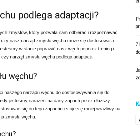
en
chu podlega adaptacji?
Pr
p
ych zmysłów, który pozwala nam odbierać i rozpoznawać
e czy nasz narząd zmysłu węchu może się dostosować i
Z
esteśmy w stanie poprawić nasz węch poprzez trening i
d
, czy narząd zmysłu węchu podlega adaptacji.
Ja
słu węchu?
z
ści naszego narządu węchu do dostosowywania się do
dy jesteśmy narażeni na dany zapach przez dłuższy
K
osować się do tego zapachu i staje się mniej wrażliwy na
Ka
acja zmysłu węchu.
ęchu?