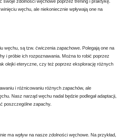
 swoje zdolności węchowe poprzez trening i praktykę.
zwinięciu węchu, ale niekoniecznie wpływają one na
u węchu, są tzw. ćwiczenia zapachowe. Polegają one na
y i próbie ich rozpoznawania. Można to robić poprzez
k olejki eteryczne, czy też poprzez eksplorację różnych
aniu i różnicowaniu różnych zapachów, ale
chu. Nasz narząd węchu nadal będzie podlegał adaptacji,
wać poszczególne zapachy.
lnie ma wpływ na nasze zdolności węchowe. Na przykład,