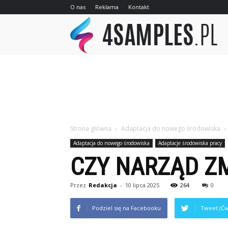
O nas
Reklama
Kontakt
4sa
Strona główna
Adaptacja do nowego środowiska
Adaptacja do nowego środowiska
Adaptacje środowiska pracy
CZY NARZĄD Z
Przez
Redakcja
-
10 lipca 2025
264
0
Podziel się na Facebooku
Tweet (Ćw