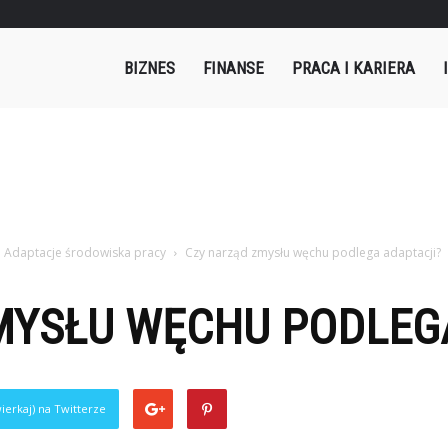
mples.pl
BIZNES
FINANSE
PRACA I KARIERA
Adaptacje środowiska pracy
Czy narząd zmysłu węchu podlega adaptacji?
MYSŁU WĘCHU PODLEG
ierkaj) na Twitterze