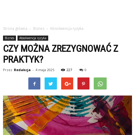
Strona główna
Biznes
Absolwencja ryzyka
Biznes
Absolwencja ryzyka
CZY MOŻNA ZREZYGNOWAĆ Z
PRAKTYK?
Przez
Redakcja
-
4 maja 2025
227
0