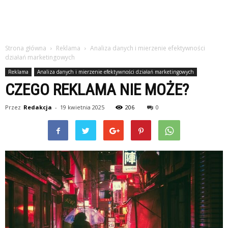
Strona główna
Reklama
Analiza danych i mierzenie efektywności
działań marketingowych
Reklama
Analiza danych i mierzenie efektywności działań marketingowych
CZEGO REKLAMA NIE MOŻE?
Przez
Redakcja
-
19 kwietnia 2025
206
0