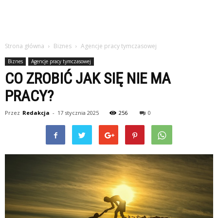
Strona główna
Biznes
Agencje pracy tymczasowej
Biznes
Agencje pracy tymczasowej
CO ZROBIĆ JAK SIĘ NIE MA
PRACY?
Przez
Redakcja
-
17 stycznia 2025
256
0