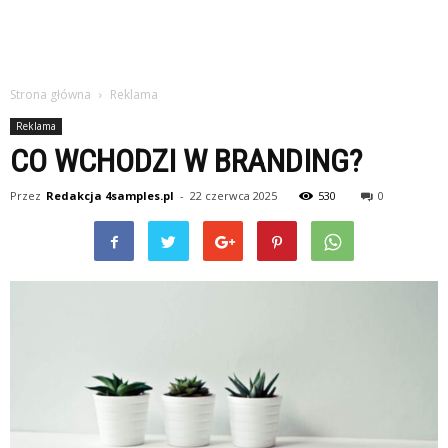
Strona główna
Reklama
Reklama
CO WCHODZI W BRANDING?
Przez
Redakcja 4samples.pl
-
22 czerwca 2025
530
0