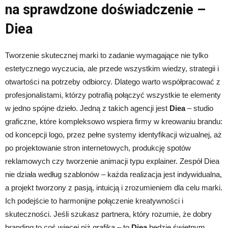
na sprawdzone doświadczenie –
Diea
Tworzenie skutecznej marki to zadanie wymagające nie tylko
estetycznego wyczucia, ale przede wszystkim wiedzy, strategii i
otwartości na potrzeby odbiorcy. Dlatego warto współpracować z
profesjonalistami, którzy potrafią połączyć wszystkie te elementy
w jedno spójne dzieło. Jedną z takich agencji jest
Diea
– studio
graficzne, które kompleksowo wspiera firmy w kreowaniu brandu:
od koncepcji logo, przez pełne systemy identyfikacji wizualnej, aż
po projektowanie stron internetowych, produkcję spotów
reklamowych czy tworzenie animacji typu explainer. Zespół Diea
nie działa według szablonów – każda realizacja jest indywidualna,
a projekt tworzony z pasją, intuicją i zrozumieniem dla celu marki.
Ich podejście to harmonijne połączenie kreatywności i
skuteczności. Jeśli szukasz partnera, który rozumie, że dobry
branding to coś więcej niż grafika – to
Diea
będzie świetnym