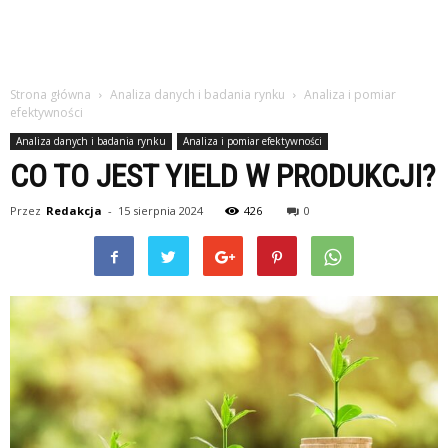
Strona główna
Analiza danych i badania rynku
Analiza i pomiar
efektywności
Analiza danych i badania rynku
Analiza i pomiar efektywności
CO TO JEST YIELD W PRODUKCJI?
Przez
Redakcja
-
15 sierpnia 2024
426
0