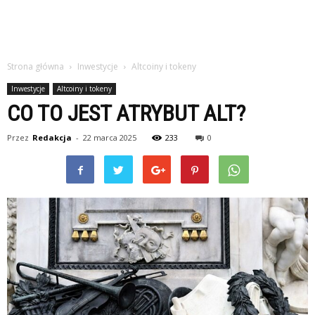
Strona główna
Inwestycje
Altcoiny i tokeny
Inwestycje
Altcoiny i tokeny
CO TO JEST ATRYBUT ALT?
Przez
Redakcja
-
22 marca 2025
233
0