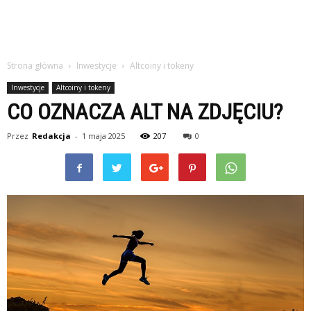
Strona główna
Inwestycje
Altcoiny i tokeny
Inwestycje
Altcoiny i tokeny
CO OZNACZA ALT NA ZDJĘCIU?
Przez
Redakcja
-
1 maja 2025
207
0