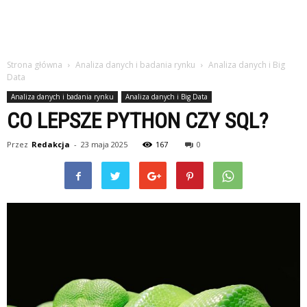
Strona główna
Analiza danych i badania rynku
Analiza danych i Big
Data
Analiza danych i badania rynku
Analiza danych i Big Data
CO LEPSZE PYTHON CZY SQL?
Przez
Redakcja
-
23 maja 2025
167
0